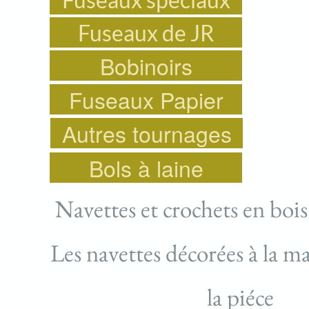
Fuseaux de JR
Bobinoirs
Fuseaux Papier
Autres tournages
Bols à laine
Navettes et crochets en boi
Les navettes décorées à la ma
la piéce