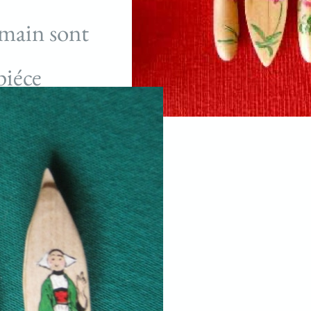
 main sont
piéce