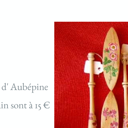
s d' Aubépine
in sont à 15 €