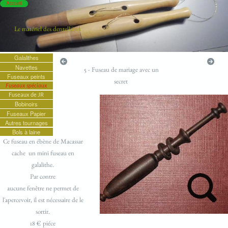
Accueil
Le matériel des dentellières
Galalithes
Navettes
5 - Fuseau de mariage avec un
Fuseaux peints
secret
Fuseaux spéciaux
Fuseaux de JR
Bobinoirs
Fuseaux Papier
Autres tournages
Bols à laine
Ce fuseau en ébène de Macassar
cache un mini fuseau en
galalithe.
Par contre
aucune fenêtre ne permet de
l'apercevoir, il est nécessaire de le
sortir.
18 € piéce