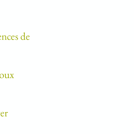
ences de
houx
yer