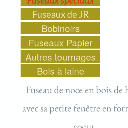
Fuseaux spéciaux
Fuseaux de JR
Bobinoirs
Fuseaux Papier
Autres tournages
Bols à laine
Fuseau de noce en bois de
avec sa petite fenêtre en fo
coeur.