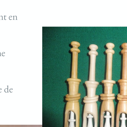
nt en
ne
e de