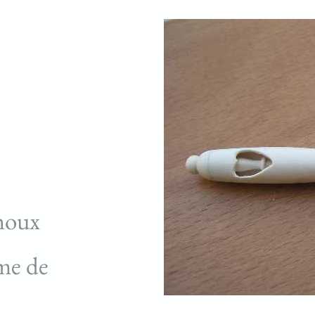
 houx
rme de