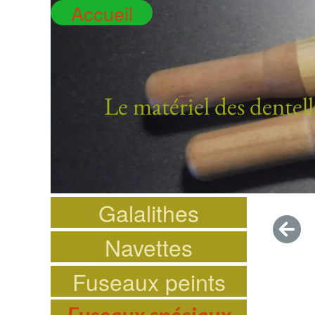
Accueil
Le matériel des dentell
Galalithes
Navettes
Fuseaux peints